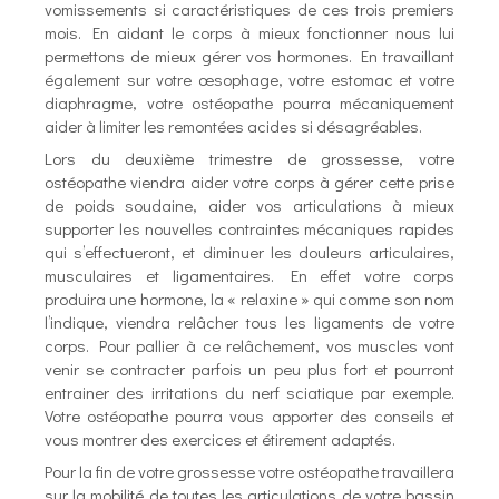
vomissements si caractéristiques de ces trois premiers
mois. En aidant le corps à mieux fonctionner nous lui
permettons de mieux gérer vos hormones. En travaillant
également sur votre œsophage, votre estomac et votre
diaphragme, votre ostéopathe pourra mécaniquement
aider à limiter les remontées acides si désagréables.
Lors du deuxième trimestre de grossesse, votre
ostéopathe viendra aider votre corps à gérer cette prise
de poids soudaine, aider vos articulations à mieux
supporter les nouvelles contraintes mécaniques rapides
qui s’effectueront, et diminuer les douleurs articulaires,
musculaires et ligamentaires. En effet votre corps
produira une hormone, la « relaxine » qui comme son nom
l’indique, viendra relâcher tous les ligaments de votre
corps. Pour pallier à ce relâchement, vos muscles vont
venir se contracter parfois un peu plus fort et pourront
entrainer des irritations du nerf sciatique par exemple.
Votre ostéopathe pourra vous apporter des conseils et
vous montrer des exercices et étirement adaptés.
Pour la fin de votre grossesse votre ostéopathe travaillera
sur la mobilité de toutes les articulations de votre bassin