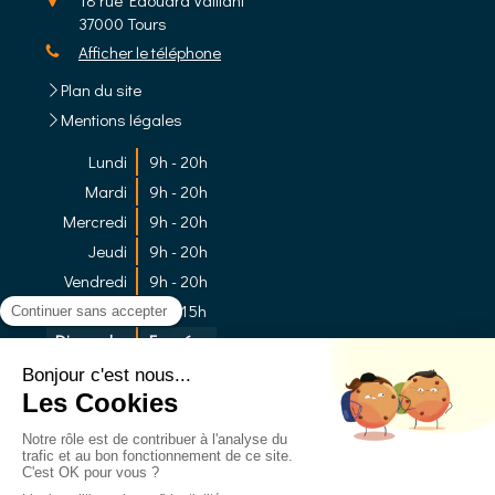
18 rue Edouard Vaillant
37000
Tours
Afficher le téléphone
Plan du site
Mentions légales
Lundi
9h - 20h
Mardi
9h - 20h
Mercredi
9h - 20h
Jeudi
9h - 20h
Vendredi
9h - 20h
Samedi
9h - 15h
Dimanche
Fermé
Prendre rendez-vous sur Rdv Doc
Prendre rendez-vous sur les Pages Jaunes