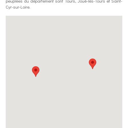
peuplées du département sont Tours, Joué-lès-Tours et Saint-
Cyr-sur-Loire.